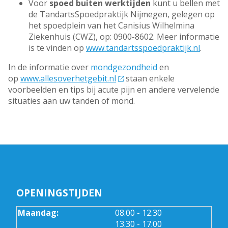
Voor
spoed buiten werktijden
kunt u bellen met
de TandartsSpoedpraktijk Nijmegen, gelegen op
het spoedplein van het Canisius Wilhelmina
Ziekenhuis (CWZ), op: 0900-8602. Meer informatie
is te vinden op
www.tandartsspoedpraktijk.nl
.
In de informatie over
mondgezondheid
en
op
www.allesoverhetgebit.nl
staan enkele
voorbeelden en tips bij acute pijn en andere vervelende
situaties aan uw tanden of mond.
OPENINGSTIJDEN
tot
Maandag:
08.00
- 12.30
tot
13.30
- 17.00