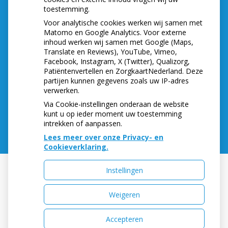
die aftrekbaar zijn
toestemming.
Voor analytische cookies werken wij samen met
Matomo en Google Analytics. Voor externe
inhoud werken wij samen met Google (Maps,
ADRESGEGEVENS
Translate en Reviews), YouTube, Vimeo,
Facebook, Instagram, X (Twitter), Qualizorg,
Sint Annastraat 12
Patiëntenvertellen en ZorgkaartNederland. Deze
6524GB NIJMEGEN
partijen kunnen gegevens zoals uw IP-adres
verwerken.
Tel:
024-3222555
E-mail:
info@sintanna12.nl
Via Cookie-instellingen onderaan de website
kunt u op ieder moment uw toestemming
intrekken of aanpassen.
Lees meer over onze Privacy- en
Cookieverklaring.
Instellingen
Uw Zorg Online
|
Beheer
Weigeren
Accepteren
Privacy verklaring
|
Cookie-instellingen
|
Voorwaarden