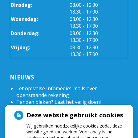
tot
Dinsdag:
08.00
- 12.30
tot
13.30
- 17.00
tot
Woensdag:
08.00
- 12.30
tot
13.30
- 17.00
tot
Donderdag:
08.00
- 12.30
tot
13.30
- 17.00
tot
Vrijdag:
08.30
- 12.30
tot
13.30
- 17.00
NIEUWS
Let op: valse Infomedics-mails over
openstaande rekening
Tanden bleken? Laat het veilig doen!
Gezond tandvlees: de basis voor een gezonde
Deze website gebruikt cookies
mond
Naar de tandarts in het buitenland? Wees op je
Wij gebruiken noodzakelijke cookies zodat deze
hoede!
website goed kan werken. Voor analytische
(Mond)zorgkosten gemaakt in 2025? Check of
cookies en externe inhoud vragen wij uw