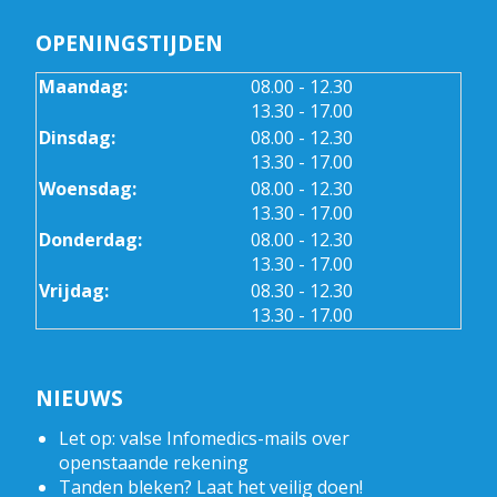
OPENINGSTIJDEN
tot
Maandag:
08.00
- 12.30
tot
13.30
- 17.00
tot
Dinsdag:
08.00
- 12.30
tot
13.30
- 17.00
tot
Woensdag:
08.00
- 12.30
tot
13.30
- 17.00
tot
Donderdag:
08.00
- 12.30
tot
13.30
- 17.00
tot
Vrijdag:
08.30
- 12.30
tot
13.30
- 17.00
NIEUWS
Let op: valse Infomedics-mails over
openstaande rekening
Tanden bleken? Laat het veilig doen!