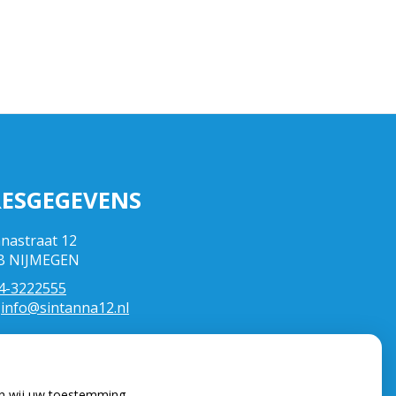
ESGEGEVENS
nnastraat 12
B NIJMEGEN
4-3222555
:
info@sintanna12.nl
en wij uw toestemming.