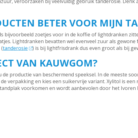
enzuur, veroorzaken bij veelvuldig gebruik tanderosie. Denk 
DUCTEN BETER VOOR MIJN T
ls bijvoorbeeld zoetjes voor in de koffie of lightdranken zi
jes. Lightdranken bevatten wel evenveel zuur als gewone f
 (
tanderosie
) is bij lightfrisdrank dus even groot als bij g
FECT VAN KAUWGOM?
u de productie van beschermend speeksel. In de meeste so
 de verpakking en kies een suikervrije variant. Xylitol is een 
 tandplak voorkomen en wordt aanbevolen door het Ivoren K