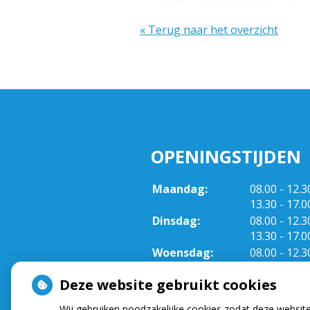
« Terug naar het overzicht
OPENINGSTIJDEN
tot
Maandag:
08.00
- 12.3
tot
13.30
- 17.0
tot
Dinsdag:
08.00
- 12.3
tot
13.30
- 17.0
tot
Woensdag:
08.00
- 12.3
tot
13.30
- 17.0
Deze website gebruikt cookies
tot
Donderdag:
08.00
- 12.3
tot
13.30
- 17.0
Wij gebruiken noodzakelijke cookies zodat deze websit