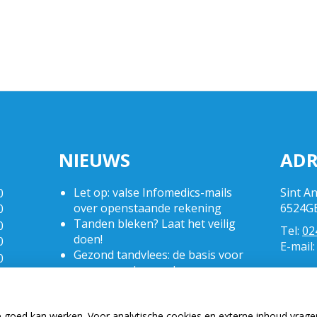
NIEUWS
ADR
Let op: valse Infomedics-mails
Sint A
0
over openstaande rekening
6524G
0
Tanden bleken? Laat het veilig
0
Tel:
02
doen!
0
E-mail
Gezond tandvlees: de basis voor
0
een gezonde mond
0
Naar de tandarts in het
0
buitenland? Wees op je hoede!
0
e goed kan werken. Voor analytische cookies en externe inhoud vrag