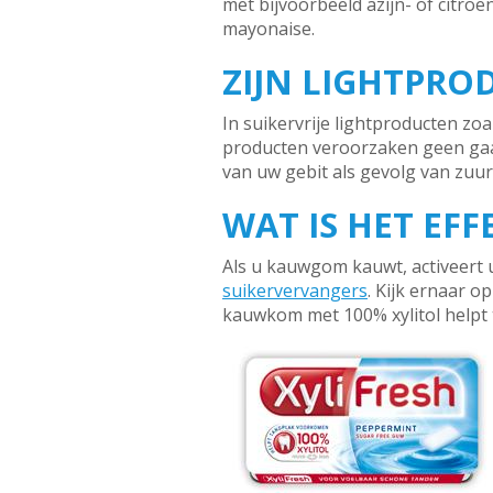
met bijvoorbeeld azijn- of citro
mayonaise.
ZIJN LIGHTPRO
In suikervrije lightproducten zoa
producten veroorzaken geen gaat
van uw gebit als gevolg van zuur
WAT IS HET EF
Als u kauwgom kauwt, activeert 
suikervervangers
. Kijk ernaar op
kauwkom met 100% xylitol helpt