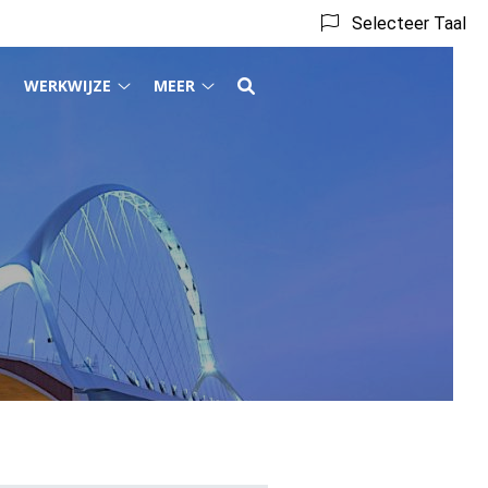
Selecteer Taal
WERKWIJZE
MEER
Tarieven
Werkwijze
Meer
submenu
submenu
submenu