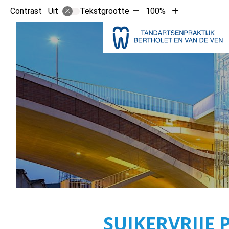
Tekst
Tekst
Contrast
Tekstgrootte
100%
Uit
verkleinen
vergroten
met
met
10%
10%
SUIKERVRIJE