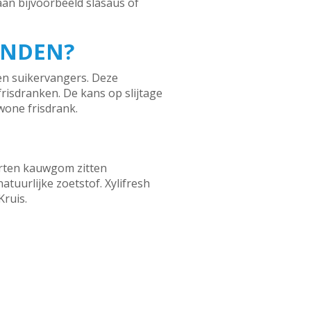
aan bijvoorbeeld slasaus of
ANDEN?
tten suikervangers. Deze
risdranken. De kans op slijtage
ewone frisdrank.
orten kauwgom zitten
natuurlijke zoetstof. Xylifresh
ruis.