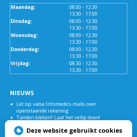
tot
Maandag:
08.00
- 12.30
tot
13.30
- 17.00
tot
Dinsdag:
08.00
- 12.30
tot
13.30
- 17.00
tot
Woensdag:
08.00
- 12.30
tot
13.30
- 17.00
tot
Donderdag:
08.00
- 12.30
tot
13.30
- 17.00
tot
Vrijdag:
08.30
- 12.30
tot
13.30
- 17.00
NIEUWS
Let op: valse Infomedics-mails over
openstaande rekening
Tanden bleken? Laat het veilig doen!
Gezond tandvlees: de basis voor een gezonde
Deze website gebruikt cookies
mond