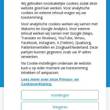
Naar de tandarts in het buitenland? Wees op je
Wij gebruiken noodzakelijke cookies zodat deze
hoede!
website goed kan werken. Voor analytische
(Mond)zorgkosten gemaakt in 2025? Check of
cookies en externe inhoud vragen wij uw
die aftrekbaar zijn
toestemming.
Voor analytische cookies werken wij samen met
Matomo en Google Analytics. Voor externe
inhoud werken wij samen met Google (Maps,
ADRESGEGEVENS
Translate en Reviews), YouTube, Vimeo,
Facebook, Instagram, X (Twitter), Qualizorg,
Sint Annastraat 12
Patiëntenvertellen en ZorgkaartNederland. Deze
6524GB NIJMEGEN
partijen kunnen gegevens zoals uw IP-adres
verwerken.
Tel:
024-3222555
E-mail:
info@sintanna12.nl
Via Cookie-instellingen onderaan de website
kunt u op ieder moment uw toestemming
intrekken of aanpassen.
Lees meer over onze Privacy- en
Cookieverklaring.
Instellingen
Uw Zorg Online
|
Beheer
Weigeren