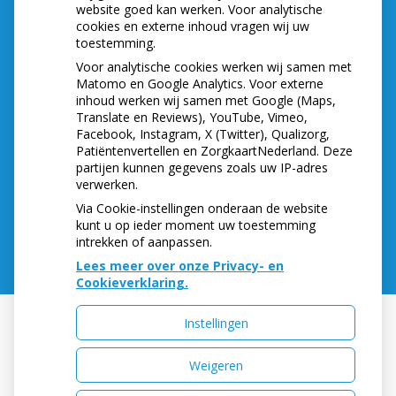
hoede!
website goed kan werken. Voor analytische
(Mond)zorgkosten gemaakt in 2025? Check of
cookies en externe inhoud vragen wij uw
die aftrekbaar zijn
toestemming.
Voor analytische cookies werken wij samen met
Matomo en Google Analytics. Voor externe
inhoud werken wij samen met Google (Maps,
ADRESGEGEVENS
Translate en Reviews), YouTube, Vimeo,
Facebook, Instagram, X (Twitter), Qualizorg,
Sint Annastraat 12
Patiëntenvertellen en ZorgkaartNederland. Deze
6524GB NIJMEGEN
partijen kunnen gegevens zoals uw IP-adres
verwerken.
Tel:
024-3222555
E-mail:
info@sintanna12.nl
Via Cookie-instellingen onderaan de website
kunt u op ieder moment uw toestemming
intrekken of aanpassen.
Lees meer over onze Privacy- en
Cookieverklaring.
Instellingen
Uw Zorg Online
|
Beheer
Weigeren