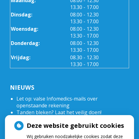
Maandag:
08.00
- 12.30
tot
13.30
- 17.00
tot
Dinsdag:
08.00
- 12.30
tot
13.30
- 17.00
tot
Woensdag:
08.00
- 12.30
tot
13.30
- 17.00
tot
Donderdag:
08.00
- 12.30
tot
13.30
- 17.00
tot
Vrijdag:
08.30
- 12.30
tot
13.30
- 17.00
NIEUWS
Let op: valse Infomedics-mails over
openstaande rekening
Tanden bleken? Laat het veilig doen!
Gezond tandvlees: de basis voor een gezonde
Deze website gebruikt cookies
mond
Naar de tandarts in het buitenland? Wees op je
Wij gebruiken noodzakelijke cookies zodat deze