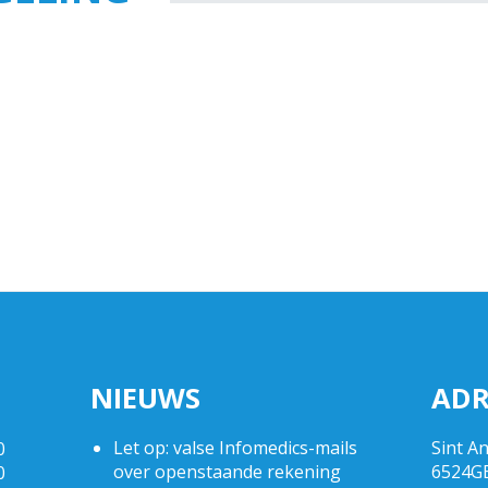
NIEUWS
ADR
Let op: valse Infomedics-mails
Sint A
0
over openstaande rekening
6524G
0