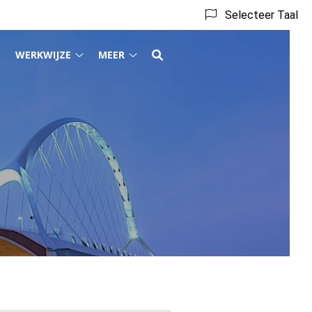
Selecteer Taal
WERKWIJZE
MEER
Tarieven
Werkwijze
Meer
submenu
submenu
submenu