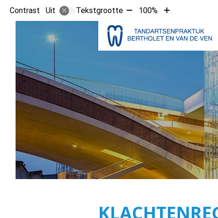
Tekst
Tekst
Contrast
Tekstgrootte
100%
Uit
verkleinen
vergroten
met
met
10%
10%
KLACHTENRE