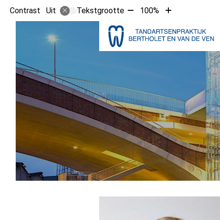
Tekst
Tekst
Contrast
Tekstgrootte
100%
Uit
verkleinen
vergroten
met
met
10%
10%