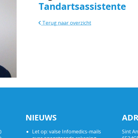
Tandartsassistente
Terug naar overzicht
NIEUWS
ADR
Let op: valse Infomedics-mails
Sint A
0