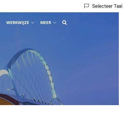
Selecteer Taal
WERKWIJZE
MEER
Tarieven
Werkwijze
Meer
submenu
submenu
submenu