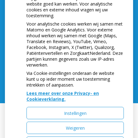
hoede!
website goed kan werken. Voor analytische
(Mond)zorgkosten gemaakt in 2025? Check of
cookies en externe inhoud vragen wij uw
die aftrekbaar zijn
toestemming.
Voor analytische cookies werken wij samen met
Matomo en Google Analytics. Voor externe
inhoud werken wij samen met Google (Maps,
ADRESGEGEVENS
Translate en Reviews), YouTube, Vimeo,
Facebook, Instagram, X (Twitter), Qualizorg,
Sint Annastraat 12
Patiëntenvertellen en ZorgkaartNederland. Deze
6524GB NIJMEGEN
partijen kunnen gegevens zoals uw IP-adres
verwerken.
Tel:
024-3222555
E-mail:
info@sintanna12.nl
Via Cookie-instellingen onderaan de website
kunt u op ieder moment uw toestemming
intrekken of aanpassen.
Lees meer over onze Privacy- en
Cookieverklaring.
Instellingen
Uw Zorg Online
|
Beheer
Weigeren