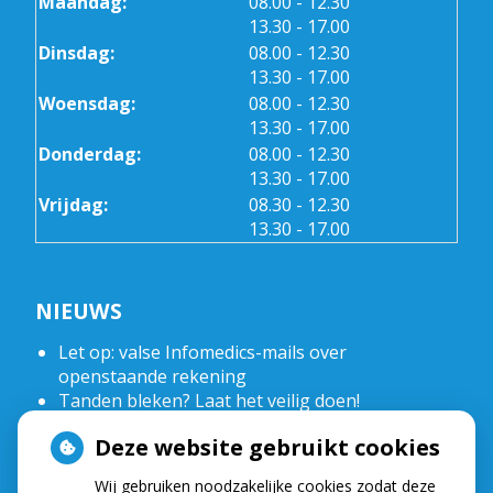
tot
Maandag:
08.00
- 12.30
tot
13.30
- 17.00
tot
Dinsdag:
08.00
- 12.30
tot
13.30
- 17.00
tot
Woensdag:
08.00
- 12.30
tot
13.30
- 17.00
tot
Donderdag:
08.00
- 12.30
tot
13.30
- 17.00
tot
Vrijdag:
08.30
- 12.30
tot
13.30
- 17.00
NIEUWS
Let op: valse Infomedics-mails over
openstaande rekening
Tanden bleken? Laat het veilig doen!
Gezond tandvlees: de basis voor een gezonde
Deze website gebruikt cookies
mond
Naar de tandarts in het buitenland? Wees op je
Wij gebruiken noodzakelijke cookies zodat deze